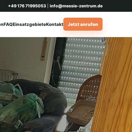
+49 176 71995053
|
info@messie-zentrum.de
en
FAQ
Einsatzgebiete
Kontakt
Jetzt anrufen