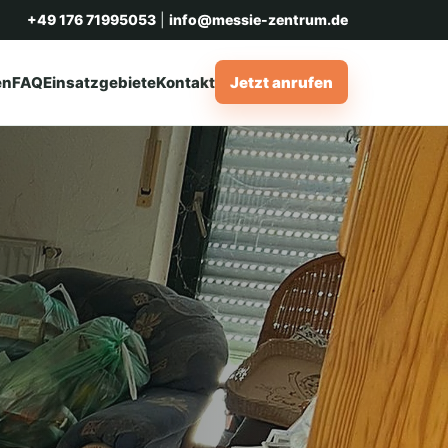
+49 176 71995053
|
info@messie-zentrum.de
en
FAQ
Einsatzgebiete
Kontakt
Jetzt anrufen