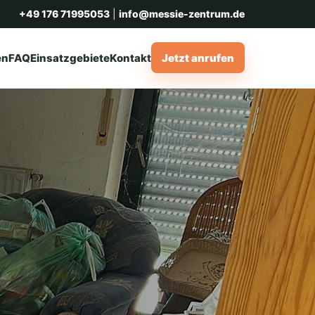
+49 176 71995053
|
info@messie-zentrum.de
en
FAQ
Einsatzgebiete
Kontakt
Jetzt anrufen