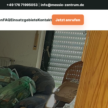
+49 176 71995053
|
info@messie-zentrum.de
en
FAQ
Einsatzgebiete
Kontakt
Jetzt anrufen